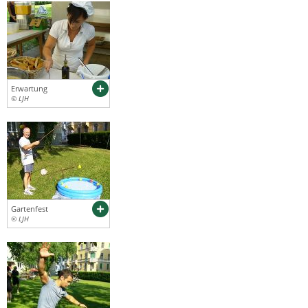
Erwartung
© LJH
Gartenfest
© LJH