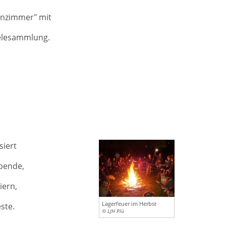
nzimmer" mit
ielesammlung.
iert
abende,
iern,
Lagerfeuer im Herbst
ste.
© LJH Plü