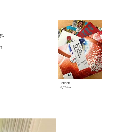
t.
en
Lernen
© JH-Plü