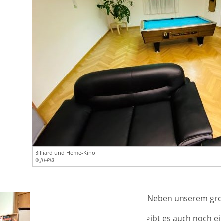
Billiard und Home-Kino
© JH-Plü
Neben unserem gro
gibt es auch noch e