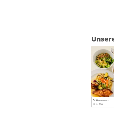
Unser
Mittagessen
© JH-Plü