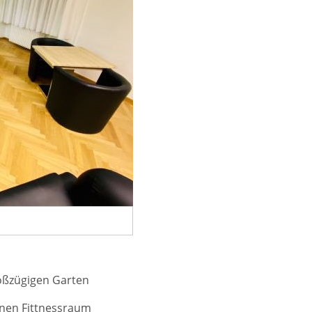
ßzügigen Garten
inen Fittnessraum