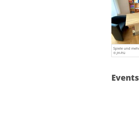
Spiele und meh
© JH-Plü
Events