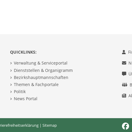
QUICKLINKS:
F
Verwaltung & Serviceportal
N
Dienststellen & Organigramm
Ü
Bezirkshauptmannschaften
Themen & Fachportale
B
Politik
A
News Portal
rierefreiheitserklärung
|
Sitemap
Fac