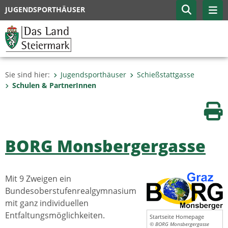
JUGENDSPORTHÄUSER
Sie sind hier:
Jugendsporthäuser
Schießstattgasse
Schulen & PartnerInnen
Sei
BORG Monsbergergasse
Mit 9 Zweigen ein
Bundesoberstufenrealgymnasium
mit ganz individuellen
Entfaltungsmöglichkeiten.
Startseite Homepage
© BORG Monsbergergasse